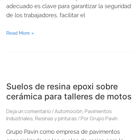
adecuado es clave para garantizar la seguridad
de los trabajadores, facilitar el
Read More »
Suelos
de
Suelos de resina epoxi sobre
resina
cerámica para talleres de motos
epoxi
sobre
Deja un comentario
/
Automoción
,
Pavimentos
cerámica
Industriales
,
Resinas y pinturas
/ Por
Grupo Pavin
para
Grupo Pavin como empresa de pavimentos
talleres