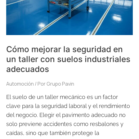
taller
con
suelos
industriales
adecuados
Cómo mejorar la seguridad en
un taller con suelos industriales
adecuados
Automoción
/ Por
Grupo Pavin
El suelo de un taller mecánico es un factor
clave para la seguridad laboral y el rendimiento
del negocio. Elegir el pavimento adecuado no
solo previene accidentes como resbalones y
caídas, sino que también protege la