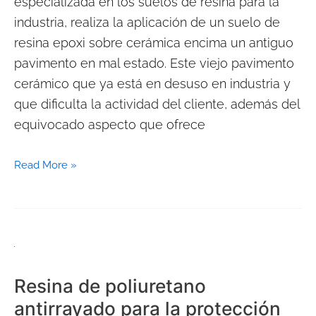
especializada en los suelos de resina para la
de
industria, realiza la aplicación de un suelo de
motos
resina epoxi sobre cerámica encima un antiguo
pavimento en mal estado. Este viejo pavimento
cerámico que ya está en desuso en industria y
que dificulta la actividad del cliente, además del
equivocado aspecto que ofrece
Read More »
Resina
de
Resina de poliuretano
poliuretano
antirrayado para la protección
antirrayado