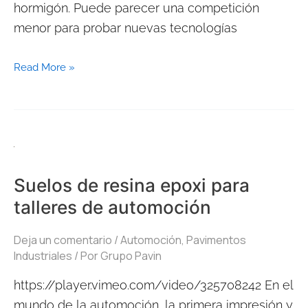
hormigón. Puede parecer una competición
menor para probar nuevas tecnologías
Read More »
Suelos
de
Suelos de resina epoxi para
resina
talleres de automoción
epoxi
para
Deja un comentario
/
Automoción
,
Pavimentos
talleres
Industriales
/ Por
Grupo Pavin
de
https://player.vimeo.com/video/325708242 En el
automoción
mundo de la automoción, la primera impresión y