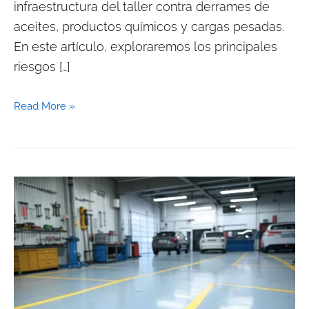
infraestructura del taller contra derrames de
aceites, productos químicos y cargas pesadas.
En este artículo, exploraremos los principales
riesgos […]
Read More »
Qué
tipo
de
suelo
necesita
un
taller