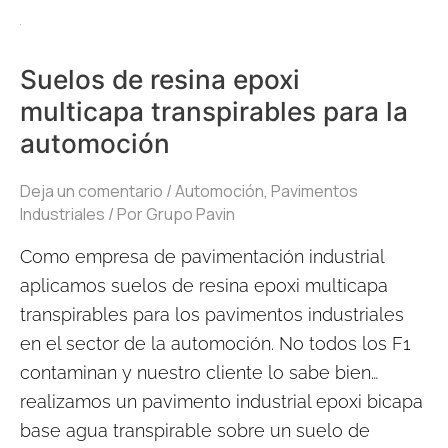
Suelos
de
Suelos de resina epoxi
resina
multicapa transpirables para la
epoxi
automoción
multicapa
transpirables
Deja un comentario
/
Automoción
,
Pavimentos
para
Industriales
/ Por
Grupo Pavin
la
Como empresa de pavimentación industrial
automoción
aplicamos suelos de resina epoxi multicapa
transpirables para los pavimentos industriales
en el sector de la automoción. No todos los F1
contaminan y nuestro cliente lo sabe bien…
realizamos un pavimento industrial epoxi bicapa
base agua transpirable sobre un suelo de