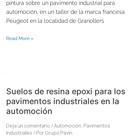
pintura sobre un pavimento industrial para
automoción, en un taller de la marca francesa
Peugeot en la localidad de Granollers
Read More »
Suelos
de
Suelos de resina epoxi para los
resina
pavimentos industriales en la
epoxi
automoción
para
los
Deja un comentario
/
Automoción
,
Pavimentos
pavimentos
Industriales
/ Por
Grupo Pavin
industriales