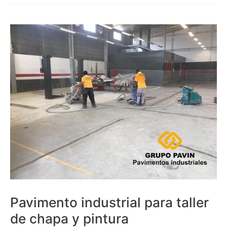
Pavimento
industrial
para
taller
de
chapa
y
pintura
Pavimento industrial para taller
de chapa y pintura