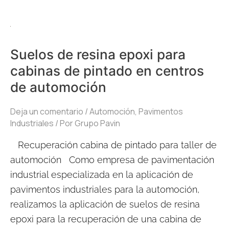
Suelos
de
Suelos de resina epoxi para
resina
cabinas de pintado en centros
epoxi
de automoción
para
cabinas
Deja un comentario
/
Automoción
,
Pavimentos
de
Industriales
/ Por
Grupo Pavin
pintado
Recuperación cabina de pintado para taller de
en
automoción Como empresa de pavimentación
centros
industrial especializada en la aplicación de
de
pavimentos industriales para la automoción,
automoción
realizamos la aplicación de suelos de resina
epoxi para la recuperación de una cabina de