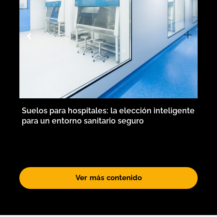
de
Suelos para hospitales: la elección inteligente
S
para un entorno sanitario seguro
m
Ver más contenido