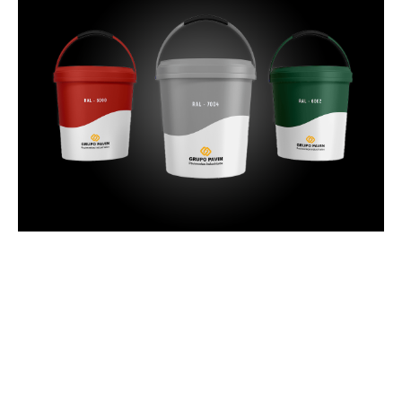
Colores Pavimentos
Colores carta ral para los suelos industriales
Ver más