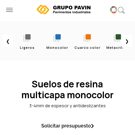
Ir
al
contenido
❮
❯
Ligeros
Monocolor
Cuarzo color
Metacrilato
Pol
Suelos de resina
multicapa monocolor
3-4mm de espesor y antideslizantes
Solicitar presupuesto