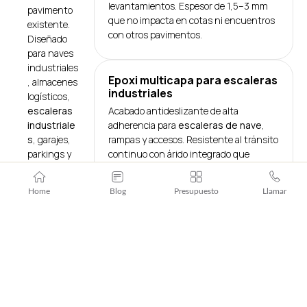
levantamientos. Espesor de 1,5–3 mm
pavimento
que no impacta en cotas ni encuentros
existente.
con otros pavimentos.
Diseñado
para naves
industriales
Epoxi multicapa para escaleras
, almacenes
industriales
logísticos,
escaleras
Acabado antideslizante de alta
industriale
adherencia para
escaleras de nave
,
s
, garajes,
rampas y accesos. Resistente al tránsito
parkings y
continuo con árido integrado que
locales
cumple normativa R11.
comerciales.
Home
Blog
Presupuesto
Llamar
Garajes, parkings y zonas
logísticas
Protección del hormigón frente a
aceites, agua y tráfico rodado ligero en
garajes y parkings de bajo-medio
tráfico
. Señalización y colores RAL
integrados.