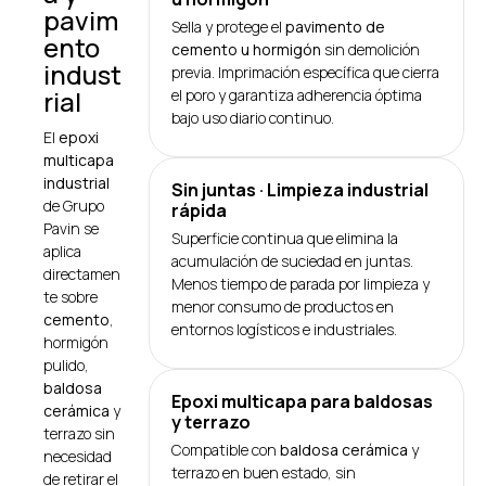
pavim
Sella y protege el
pavimento de
ento
cemento u hormigón
sin demolición
indust
previa. Imprimación específica que cierra
rial
el poro y garantiza adherencia óptima
bajo uso diario continuo.
El
epoxi
multicapa
industrial
Sin juntas · Limpieza industrial
de Grupo
rápida
Pavin se
Superficie continua que elimina la
aplica
acumulación de suciedad en juntas.
directamen
Menos tiempo de parada por limpieza y
te sobre
menor consumo de productos en
cemento
,
entornos logísticos e industriales.
hormigón
pulido,
baldosa
Epoxi multicapa para baldosas
cerámica
y
y terrazo
terrazo sin
Compatible con
baldosa cerámica
y
necesidad
terrazo en buen estado, sin
de retirar el