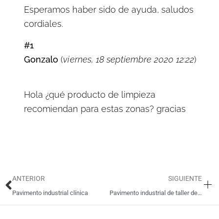
Esperamos haber sido de ayuda, saludos
cordiales.
#1
Gonzalo
(
viernes, 18 septiembre 2020 12:22
)
Hola ¿qué producto de limpieza
recomiendan para estas zonas? gracias
Ant
Si
ANTERIOR
SIGUIENTE
Pavimento industrial clínica
Pavimento industrial de taller de automoción a oficina