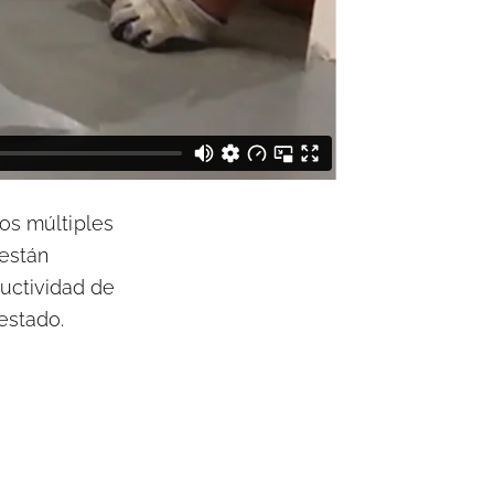
los múltiples
están
uctividad de
estado.