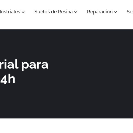
ustriales
Suelos de Resina
Reparación
Se
Abrir Pavimentos Industriales
Abrir Suelos de Resina
Abrir Re
ial para
24h