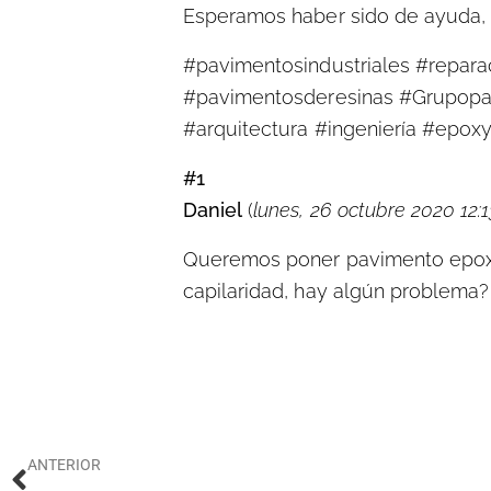
Esperamos haber sido de ayuda, 
#pavimentosindustriales #reparac
#pavimentosderesinas #Grupopa
#arquitectura #ingeniería #epoxyf
#1
Daniel
(
lunes, 26 octubre 2020 12:1
Queremos poner pavimento epoxi 
capilaridad, hay algún problema? 
Ant
ANTERIOR