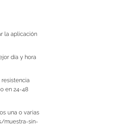
 la aplicación
jor día y hora
 resistencia
go en 24-48
os una o varias
s/muestra-sin-