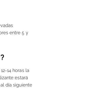
levadas
res entre 5 y
a?
12-14 horas la
lizante estará
 al día siguiente