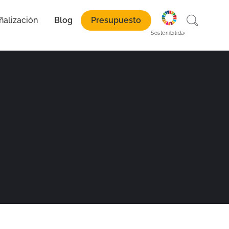
ñalización
Blog
Presupuesto
paración
Sostenibilidad