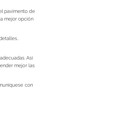
el pavimento de
la mejor opción
detalles,
adecuadas. Así
tender mejor las
muníquese con