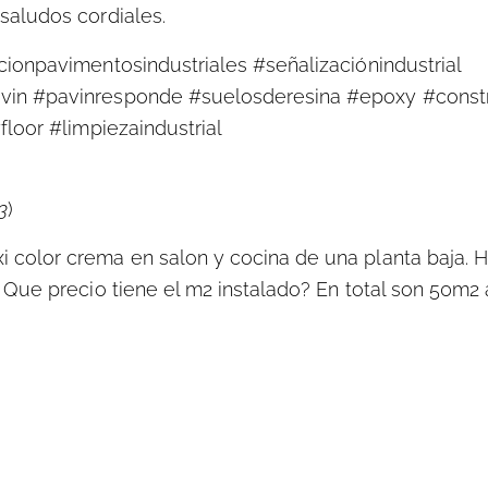
saludos cordiales.
ionpavimentosindustriales #señalizaciónindustrial
vin #pavinresponde #suelosderesina #epoxy #const
loor #limpiezaindustrial
3
)
color crema en salon y cocina de una planta baja.
Que precio tiene el m2 instalado? En total son 50m2 a