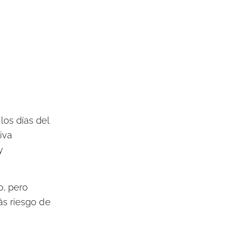
los días del
tiva
y
o, pero
ás riesgo de