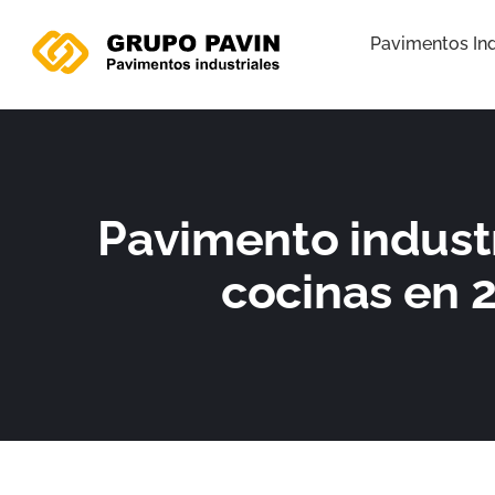
Ir
al
Pavimentos Ind
contenido
Pavimento industr
cocinas en 