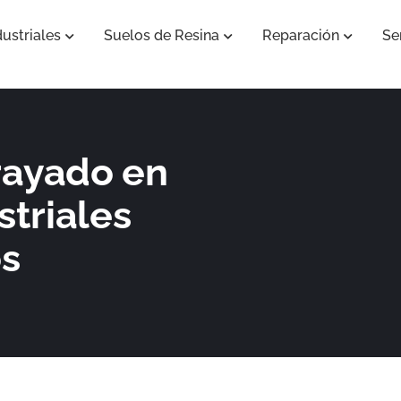
ustriales
Suelos de Resina
Reparación
Se
Abrir Pavimentos Industriales
Abrir Suelos de Resina
Abrir Re
 rayado en
triales
os