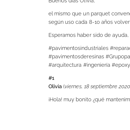
Buenos días Olivia,
el mismo que un parquet convenci
según uso cada 8-10 años volver 
Esperamos haber sido de ayuda, 
#pavimentosindustriales #reparac
#pavimentosderesinas #Grupopa
#arquitectura #ingeniería #epoxyf
#1
Olivia
(
viernes, 18 septiembre 2020
¡Hola! muy bonito ¿qué mantenimi