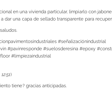
onal en una vivienda particular, limpiarlo con jabone
a dar una capa de sellado transparente para recuper
saludos.
ionpavimentosindustriales #señalizaciónindustrial
vin #pavinresponde #suelosderesina #epoxy #const
loor #limpiezaindustrial
 12:51
)
ento tiene? gracias anticipadas.