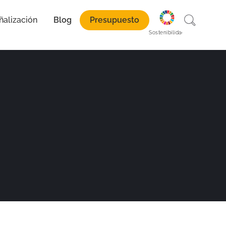
ñalización
Blog
Presupuesto
paración
Sostenibilidad