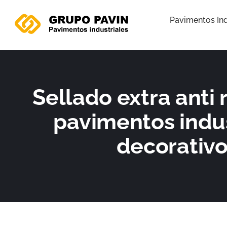
Ir
al
Pavimentos Ind
contenido
Sellado extra anti
pavimentos indus
decorativ