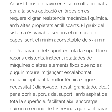
Aquest tipus de paviments són molt apropiats
per a la seva aplicació en àrees on es
requereixi gran resistència mecànica i química,
amb altes propietats antilliscants. El gruix del
sistema és variable segons el nombre de
capes, sent el mínim aconsellable de 3-4 mm.
1 – Preparació del suport en tota la superfície i
racons existents, incloent retallades de
màquines o altres elements fixos que no es
puguin moure; mitjançant escalabornat
mecànic aplicant la millor tècnica segons
necessitat ( dianovado, fresat, granallado, etc… )
per a obrir el porus del suport i amb aspirat de
tota la superfície, facilitant així l’ancoratge
químic i mecànic de les resines que s’aplicaran