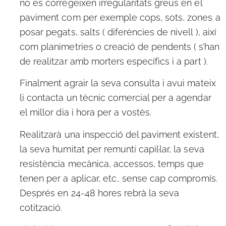
no es corregeixen irregularitats greus en el
paviment com per exemple cops, sots, zones a
posar pegats, salts ( diferències de nivell ), així
com planimetries o creació de pendents ( s’han
de realitzar amb morters específics i a part ).
Finalment agrair la seva consulta i avui mateix
li contacta un tècnic comercial per a agendar
el millor dia i hora per a vostès.
Realitzarà una inspecció del paviment existent,
la seva humitat per remunti capil·lar, la seva
resistència mecànica, accessos, temps que
tenen per a aplicar, etc.. sense cap compromís.
Després en 24-48 hores rebrà la seva
cotització.