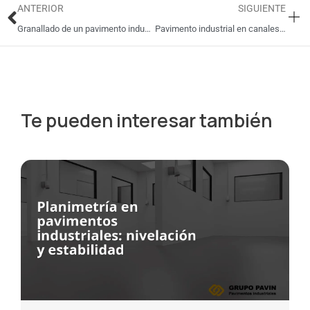
Ant
Si
ANTERIOR
SIGUIENTE
Granallado de un pavimento industrial
Pavimento industrial en canales y sumideros
Te pueden interesar también