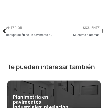
Ant
Si
ANTERIOR
SIGUIENTE
Recuperación de un pavimento cerámico con resinas
Muestras sistemas
Te pueden interesar también