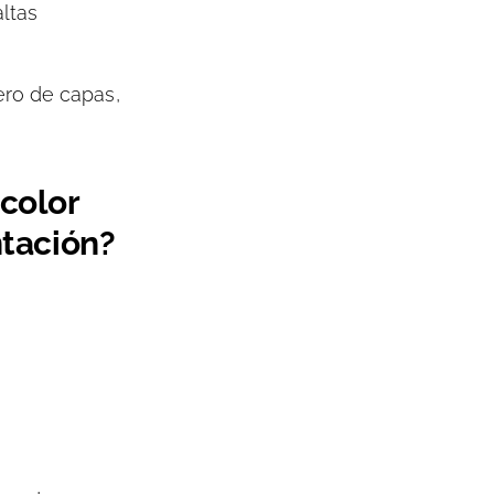
altas
ero de capas,
color
ntación?