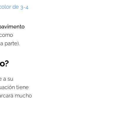
color de 3-4
pavimento
í como
a parte).
io?
e a su
uación tiene
marcará mucho