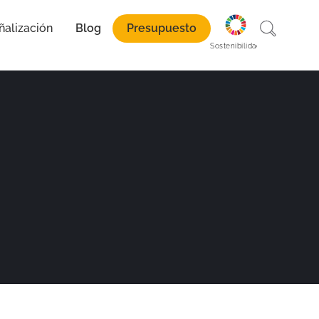
ñalización
Blog
Presupuesto
paración
Sostenibilidad