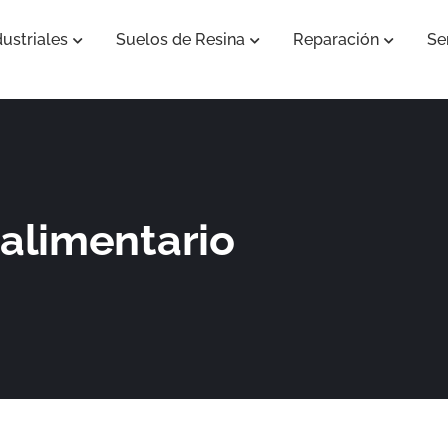
ustriales
Suelos de Resina
Reparación
Se
Abrir Pavimentos Industriales
Abrir Suelos de Resina
Abrir Re
 alimentario