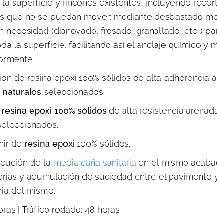
la superficie y rincones existentes, incluyendo recor
jos que no se puedan mover; mediante desbastado m
 necesidad (dianovado, fresado, granallado, etc…) par
da la superficie, facilitando así el anclaje químico y
iormente.
ón de resina epoxi 100% sólidos de alta adherencia 
 naturales
seleccionados.
e
resina epoxi
100% sólidos
de alta resistencia arenad
seleccionados.
nir de
resina epoxi
100% sólidos.
ecución de la
media caña sanitaria
en el mismo acabad
erias y acumulación de suciedad entre el pavimento y 
ia del mismo.
ras | Tráfico rodado: 48 horas