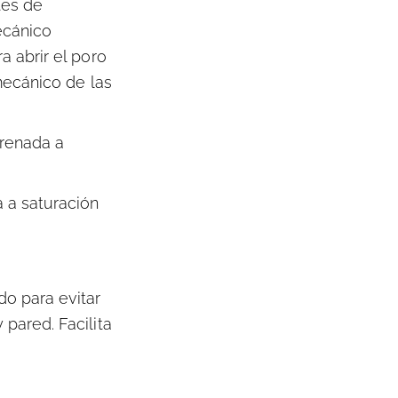
tes de
ecánico
a abrir el poro
 mecánico de las
arenada a
a a saturación
o para evitar
pared. Facilita