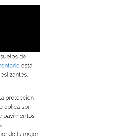
 suelos de
mentario
está
eslizantes,
a protección
e aplica son
de
pavimentos
s
iendo la mejor