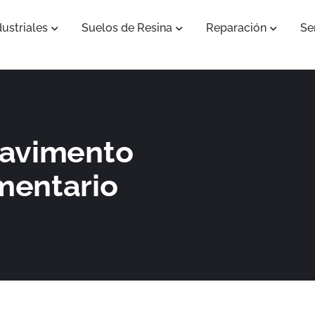
ustriales
Suelos de Resina
Reparación
Se
Abrir Pavimentos Industriales
Abrir Suelos de Resina
Abrir Re
pavimento
imentario