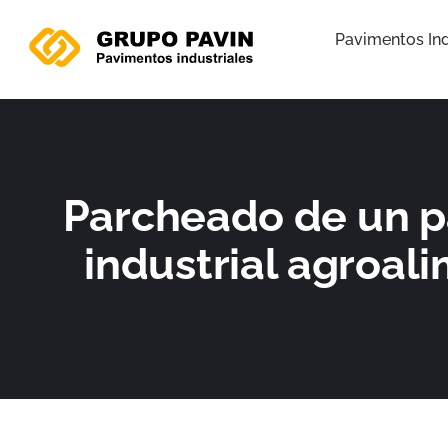
Ir
al
Pavimentos Ind
contenido
Parcheado de un 
industrial agroal