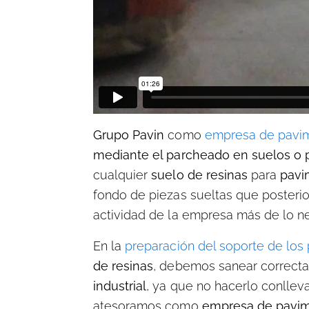
Grupo Pavin
como
empresa de pavime
mediante el parcheado en suelos o p
cualquier
suelo de resinas
para
pavi
fondo de piezas sueltas que posterio
actividad de la empresa más de lo ne
En la
preparación del soporte de los 
de resinas
, debemos sanear correcta
industrial
, ya que no hacerlo conllev
atesoramos como
empresa de pavime