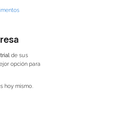
vimentos
presa
rial
de sus
ejor opción para
os hoy mismo
.