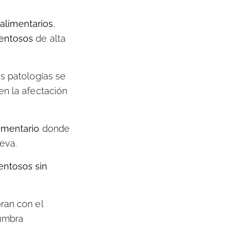
alimentarios
,
entosos
de alta
s patologías se
n la afectación
limentario
donde
leva.
ntosos sin
ran con el
tumbra