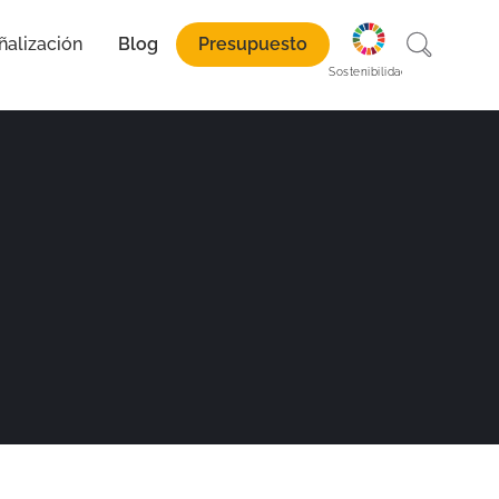
ñalización
Blog
Presupuesto
paración
Sostenibilidad