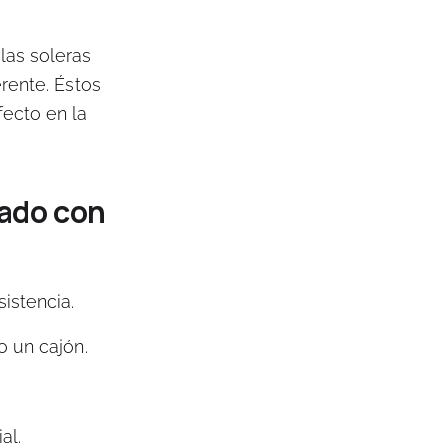
as soleras
rente. Éstos
ecto en la
rado con
istencia.
o un cajón.
al.