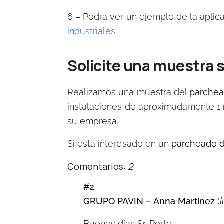
6 – Podrá ver un ejemplo de la aplic
industriales
.
Solicite una muestra s
Realizamos una muestra del
p
archea
instalaciones de aproximadamente 1
su empresa.
Si está interesado en un
parcheado d
Comentarios:
2
#2
GRUPO PAVIN – Anna Martínez
(
Buenos días Sr. Porto,