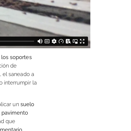
 los soportes
ción de
, el saneado a
 interrumpir la
plicar un
suelo
l
pavimento
dad que
imentario
.