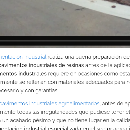
ntación industrial
realiza una buena
preparación de
avimentos industriales de resinas
antes de la aplica
mentos industriales
requiere en ocasiones como esta
rmente se rellenan con materiales adecuados para no
cesario y con garantías.
pavimentos industriales agroalimentarios
, antes de a
mente todas las irregularidades que pudiese tener e
a un acabado pésimo y que no tiene lugar en la cali
ntación industrial especializada en el sector agroal