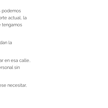
os podemos
rte actual, la
ue tengamos
dan la
r en esa calle,
rsonal sin
ese necesitar,