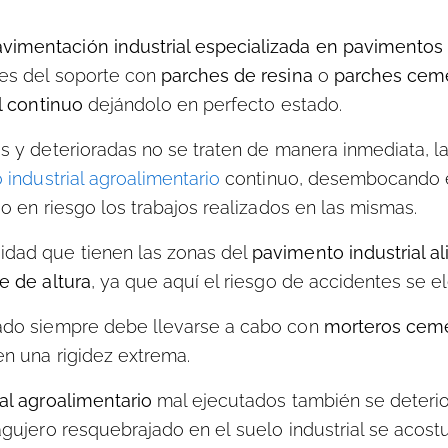
imentación industrial especializada en pavimentos 
des del soporte con
parches de resina
o
parches cem
l continuo
dejándolo en perfecto estado.
s y deterioradas
no se traten de manera inmediata, la
industrial agroalimentario
continuo, desembocando e
do en riesgo los trabajos realizados en las mismas.
idad que tienen las zonas del
pavimento industrial a
e de altura
, ya que aquí el riesgo de accidentes se e
ado siempre debe llevarse a cabo con
morteros ceme
n una rigidez extrema.
al agroalimentario
mal ejecutados también se deterio
agujero resquebrajado en el suelo industrial se acos