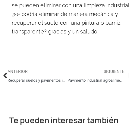
se pueden eliminar con una limpieza industrial
¿se podría eliminar de manera mecánica y
recuperar el suelo con una pintura o barniz
transparente? gracias y un saludo.
Ant
Si
ANTERIOR
SIGUIENTE
Recuperar suelos y pavimentos industriales de resinas en Barcelona
Pavimento industrial agroalimentario aplicado en cámaras frigoríficas sin parada de frío
Te pueden interesar también