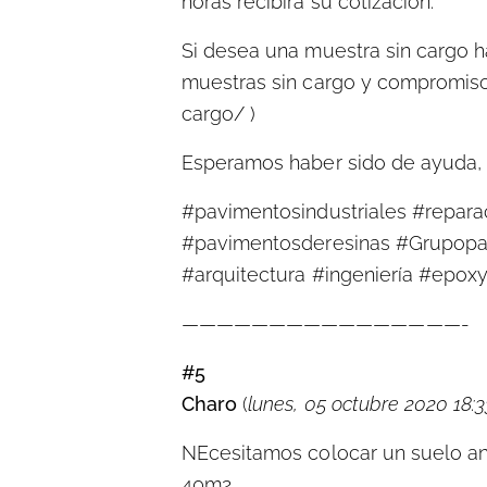
horas recibirá su cotización.
Si desea una muestra sin cargo há
muestras sin cargo y compromiso 
cargo/ )
Esperamos haber sido de ayuda, 
#pavimentosindustriales #reparac
#pavimentosderesinas #Grupopa
#arquitectura #ingeniería #epoxyf
————————————————-
#5
Charo
(
lunes, 05 octubre 2020 18:3
NEcesitamos colocar un suelo ant
40m2