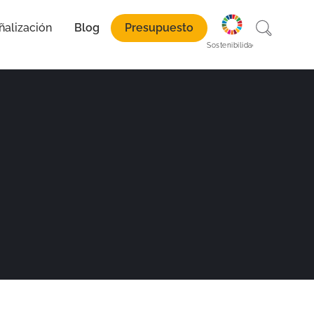
ñalización
Blog
Presupuesto
paración
Sostenibilidad