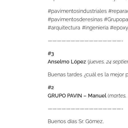
#pavimentosindustriales #reparac
#pavimentosderesinas #Grupopa
#arquitectura #ingeniería #epoxyf
————————————————-
#3
Anselmo López
(
jueves, 24 septi
Buenas tardes ¿cuál es la mejor p
#2
GRUPO PAVIN – Manuel
(
martes,
————————————————-
Buenos días Sr. Gómez,