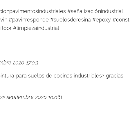
ionpavimentosindustriales #señalizaciónindustrial
vin #pavinresponde #suelosderesina #epoxy #const
loor #limpiezaindustrial
embre 2020 17:01
)
intura para suelos de cocinas industriales? gracias
 22 septiembre 2020 10:06
)