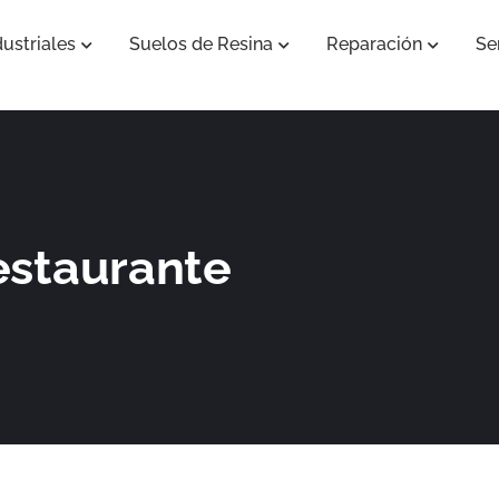
ustriales
Suelos de Resina
Reparación
Se
Abrir Pavimentos Industriales
Abrir Suelos de Resina
Abrir Re
estaurante