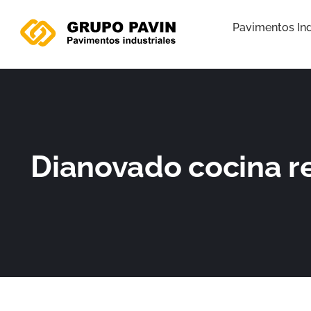
Ir
al
Pavimentos Ind
contenido
Dianovado cocina r