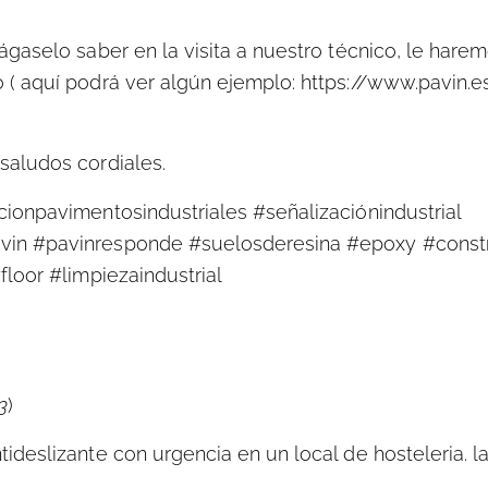
gaselo saber en la visita a nuestro técnico, le harem
( aquí podrá ver algún ejemplo: https://www.pavin.e
saludos cordiales.
ionpavimentosindustriales #señalizaciónindustrial
vin #pavinresponde #suelosderesina #epoxy #const
loor #limpiezaindustrial
3
)
ideslizante con urgencia en un local de hosteleria. l