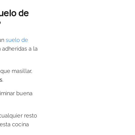
uelo de
?
 un
suelo de
n adheridas a la
que masillar,
s
.
iminar
buena
cualquier resto
esta cocina