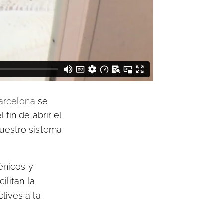
arcelona
se
fin de abrir el
nuestro sistema
énicos y
ilitan la
lives a la