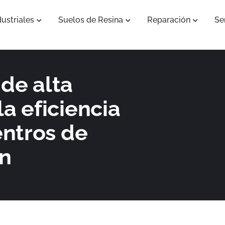
ustriales
Suelos de Resina
Reparación
Se
Abrir Pavimentos Industriales
Abrir Suelos de Resina
Abrir Re
de alta
la eficiencia
entros de
ón