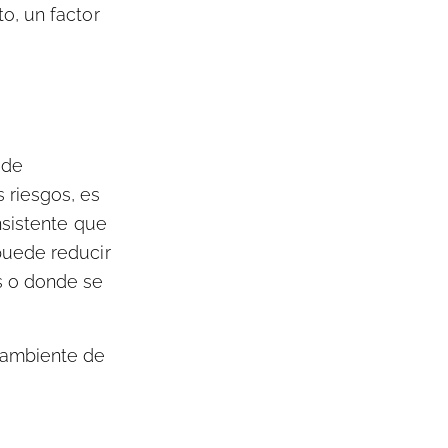
o, un factor
 de
 riesgos, es
nsistente que
puede reducir
s o donde se
 ambiente de