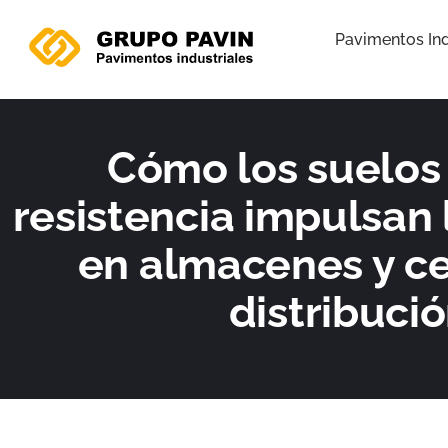
Ir
al
Pavimentos Ind
contenido
Cómo los suelos 
resistencia impulsan 
en almacenes y c
distribuci