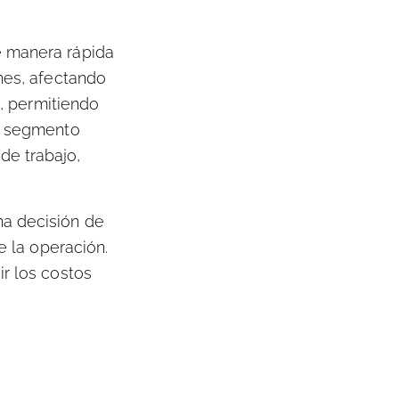
e manera rápida
ones, afectando
o, permitiendo
te segmento
de trabajo,
na decisión de
e la operación.
ir los costos