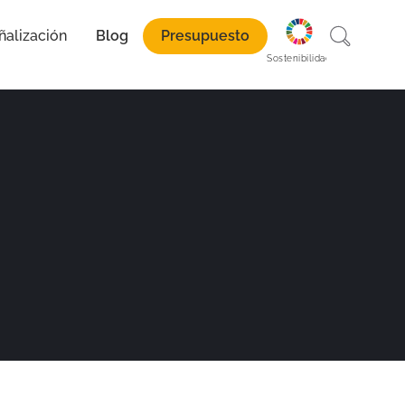
ñalización
Blog
Presupuesto
paración
Sostenibilidad