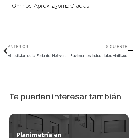
Ohmios. Aprox. 230m2 Gracias
Ant
Si
ANTERIOR
SIGUIENTE
VII edición de la Feria del Networking Seo Business Expo
Pavimentos industriales vinílicos
Te pueden interesar también