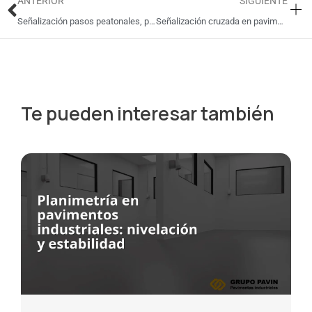
Ant
Si
ANTERIOR
SIGUIENTE
Señalización pasos peatonales, pasillos peatón con muñeco y zona anti incendios
Señalización cruzada en pavimentos industriales
Te pueden interesar también